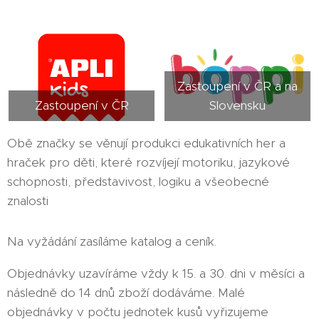
Zastoupení v ČR a na
Zastoupení v ČR
Slovensku
Obě značky se věnují produkci edukativních her a
hraček pro děti, které rozvíjejí motoriku, jazykové
schopnosti, představivost, logiku a všeobecné
znalosti
Na vyžádání zasíláme katalog a ceník.
Objednávky uzavíráme vždy k 15. a 30. dni v měsíci a
následně do 14 dnů zboží dodáváme. Malé
objednávky v počtu jednotek kusů vyřizujeme